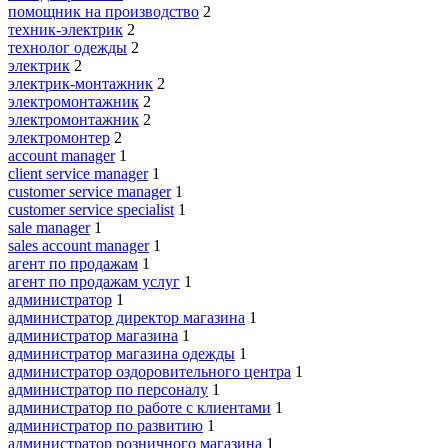
помощник на производство
2
техник-электрик
2
технолог одежды
2
электрик
2
электрик-монтажник
2
электромонтажник
2
электромонтажник
2
электромонтер
2
account manager
1
client service manager
1
customer service manager
1
customer service specialist
1
sale manager
1
sales account manager
1
агент по продажам
1
агент по продажам услуг
1
администратор
1
администратор директор магазина
1
администратор магазина
1
администратор магазина одежды
1
администратор оздоровительного центра
1
администратор по персоналу
1
администратор по работе с клиентами
1
администратор по развитию
1
администратор розничного магазина
1