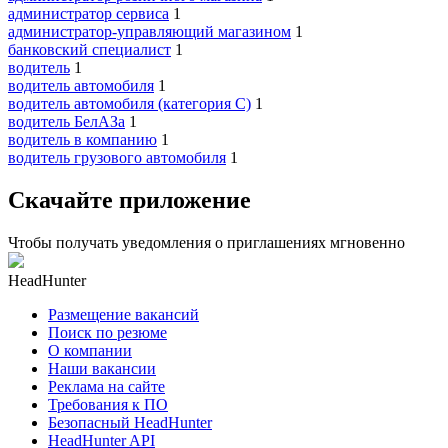
администратор сервиса
1
администратор-управляющий магазином
1
банковский специалист
1
водитель
1
водитель автомобиля
1
водитель автомобиля (категория C)
1
водитель БелАЗа
1
водитель в компанию
1
водитель грузового автомобиля
1
Скачайте приложение
Чтобы получать уведомления о приглашениях мгновенно
HeadHunter
Размещение вакансий
Поиск по резюме
О компании
Наши вакансии
Реклама на сайте
Требования к ПО
Безопасный HeadHunter
HeadHunter API