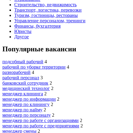
Строительство, недвижимость
Транспорт, логистика, перевозки
Туризм, гостиницы, рестораны
Управление персоналом, тренинги
Финансы, бухгалтерия
Юристы
Другое
Популярные вакансии
подсобный рабочий
4
рабочий по уборке территории
4
разнорабочий
4
рабочий персонал
3
банковский сотрудник
2
медицинский технолог
2
менеджер клининга
2
менеджер по информации
2
менеджер по клинингу
2
менеджер по найму
2
менеджер по персоналу
2
менеджер по работе с организациями
2
менеджер по работе с предприятиями
2
менеджер смены
2