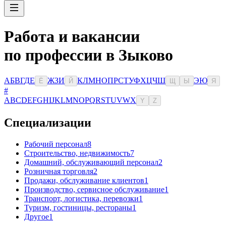
Работа и вакансии
по профессии в Зыково
А
Б
В
Г
Д
Е
Ж
З
И
К
Л
М
Н
О
П
Р
С
Т
У
Ф
Х
Ц
Ч
Ш
Э
Ю
Ё
Й
Щ
Ы
Я
#
A
B
C
D
E
F
G
H
I
J
K
L
M
N
O
P
Q
R
S
T
U
V
W
X
Y
Z
Специализации
Рабочий персонал
8
Строительство, недвижимость
7
Домашний, обслуживающий персонал
2
Розничная торговля
2
Продажи, обслуживание клиентов
1
Производство, сервисное обслуживание
1
Транспорт, логистика, перевозки
1
Туризм, гостиницы, рестораны
1
Другое
1