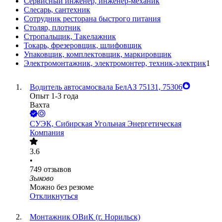
Сервисный инженер, инженер-механик
Слесарь, сантехник
Сотрудник ресторана быстрого питания
Столяр, плотник
Стропальщик, Такелажник
Токарь, фрезеровщик, шлифовщик
Упаковщик, комплектовщик, маркировщик
Электромонтажник, электромонтер, техник-электрик
1
Водитель автосамосвала БелАЗ 75131, 75306
Опыт 1-3 года
Вахта
СУЭК, Сибирская Угольная Энергетическая
Компания
3.6
•
749
отзывов
Зыково
Можно без резюме
Откликнуться
Монтажник ОВиК (г. Норильск)