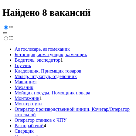
Найдено 8 вакансий
Автослесарь, автомеханик
Бетонщик, арматурщик, каменщик
Водитель, экспедитор
1
Грузчик
Кладовщик, Приемщик товаров
Маляр, штукатур, отделочник
1
Машинист
Механик
Мойщик посуды, Помощник повара
Монтажник
1
Монтер пути
Оператор производственной линии, Кочегар/Оператор
котельной
Оператор станков с ЧПУ
Разнорабочий
4
Сварщик