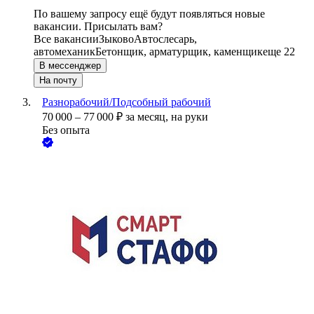
По вашему запросу ещё будут появляться новые
вакансии. Присылать вам?
Все вакансии
Зыково
Автослесарь,
автомеханик
Бетонщик, арматурщик, каменщик
еще 22
В мессенджер
На почту
Разнорабочий/Подсобный рабочий
70 000
–
77 000
₽
за месяц,
на руки
Без опыта